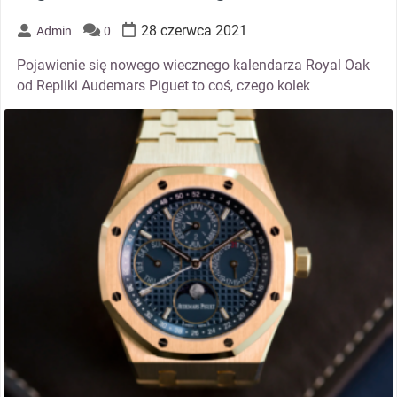
28 czerwca 2021
Admin
0
Pojawienie się nowego wiecznego kalendarza Royal Oak
od Repliki Audemars Piguet to coś, czego kolek
thumbnail