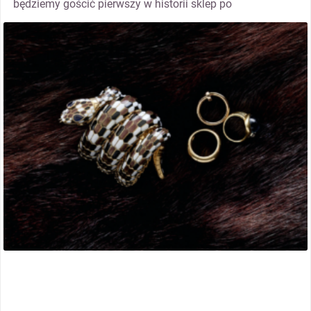
będziemy gościć pierwszy w historii sklep po
thumbnail