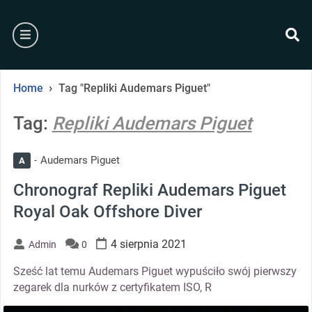
Skip
to
burger
content
se
›
Home
Tag "Repliki Audemars Piguet"
Tag:
Repliki Audemars Piguet
Audemars Piguet
A
Chronograf Repliki Audemars Piguet
Royal Oak Offshore Diver
4 sierpnia 2021
Admin
0
Sześć lat temu Audemars Piguet wypuściło swój pierwszy
zegarek dla nurków z certyfikatem ISO, R