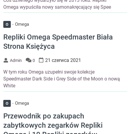
Coś dziwnego wydarzyło się w 2013 roku. Repliki
Omega wypuściła nowy samonakręcający się Spee
Omega
O
Repliki Omega Speedmaster Biała
Strona Księżyca
21 czerwca 2021
Admin
0
W tym roku Omega uzupełni swoje kolekcje
Speedmaster Dark Side i Grey Side of the Moon o nową
White
Omega
O
Przewodnik po zakupach
zabytkowych zegarków Repliki