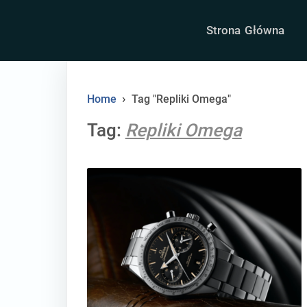
Skip
to
Strona Główna
content
›
Home
Tag "Repliki Omega"
Tag:
Repliki Omega
thumbnail