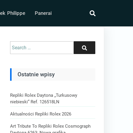
ek Philippe
Panerai
search
Search
Search
for:
Ostatnie wpisy
Repliki Rolex Daytona „Turkusowy
niebieski” Ref. 126518LN
Aktualności Repliki Rolex 2026
Art Tribute To Repliki Rolex Cosmograph
Daytona 6263: Nowa grafika